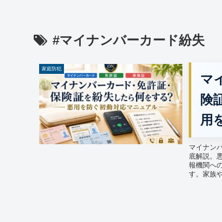
#マイナンバーカード紛失
家庭防犯
マ
険
用
マイナン
底解説。
報機関へ
す。家族