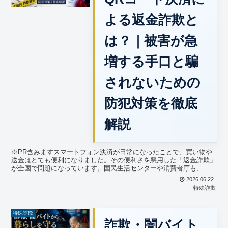
よる返金詐欺と
は？｜被害が急
増する手口と騙
されないための
防犯対策を徹底
解説
※PR含みますスマートフォン決済が日常になったことで、買い物や
送金はとても便利になりました。その便利さを悪用した「返金詐欺」
が全国で問題になっています。国民生活センターや消費者庁も、
「○○ペイで返金します」と言われたら詐欺を疑うよう注意喚起...
2026.06.22
特殊詐欺
特殊詐欺
詐欺・闇バイト