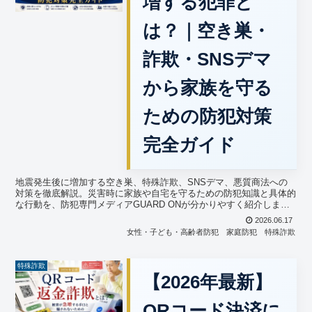
増する犯罪と
は？｜空き巣・
詐欺・SNSデマ
から家族を守る
ための防犯対策
完全ガイド
地震発生後に増加する空き巣、特殊詐欺、SNSデマ、悪質商法への
対策を徹底解説。災害時に家族や自宅を守るための防犯知識と具体的
な行動を、防犯専門メディアGUARD ONが分かりやすく紹介しま
す。
2026.06.17
女性・子ども・高齢者防犯
家庭防犯
特殊詐欺
特殊詐欺
【2026年最新】
QRコード決済に