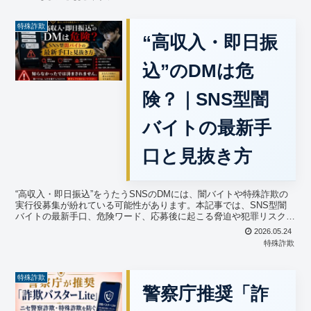
特殊詐欺
“高収入・即日振
込”のDMは危
険？｜SNS型闇
バイトの最新手
口と見抜き方
“高収入・即日振込”をうたうSNSのDMには、闇バイトや特殊詐欺の
実行役募集が紛れている可能性があります。本記事では、SNS型闇
バイトの最新手口、危険ワード、応募後に起こる脅迫や犯罪リスク、
家庭・学校・企業でできる防犯対策をGUARD ONが分かりやすく徹
2026.05.24
底解説します。
特殊詐欺
特殊詐欺
警察庁推奨「詐