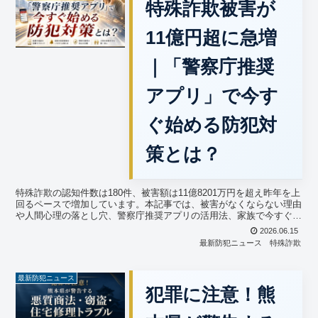
特殊詐欺被害が
11億円超に急増
｜「警察庁推奨
アプリ」で今す
ぐ始める防犯対
策とは？
特殊詐欺の認知件数は180件、被害額は11億8201万円を超え昨年を上
回るペースで増加しています。本記事では、被害がなくならない理由
や人間心理の落とし穴、警察庁推奨アプリの活用法、家族で今すぐ始
められる具体的な防犯対策を分かりやすく解説します。
2026.06.15
最新防犯ニュース
特殊詐欺
最新防犯ニュース
犯罪に注意！熊