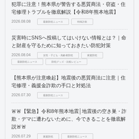
犯罪に注意！熊本県が警告する悪質商法・窃盗・住
宅修理トラブルを徹底解説【令和8年熊本地震】
2026.08.08
最新防犯ニュース
特殊詐欺
災害時にSNSへ投稿してはいけない情報とは？｜命
と財産を守るために知っておきたい防犯対策
2026.08.04
女性・子ども・高齢者防犯
家庭防犯
最新防犯ニュース
防犯グッズ・比較レビュー
【熊本県が注意喚起】地震後の悪質商法に注意｜住
宅修理・義援金詐欺の手口と対処法
2026.07.30
最新防犯ニュース
🚨🚨【緊急】令和8年熊本地震│地震後の空き巣・詐
欺・デマに遭わないために、今できることを徹底解
説🚨🚨
2026.07.29
家庭防犯
最新防犯ニュース