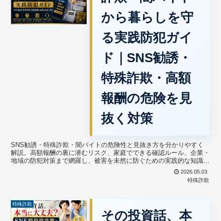
から暮らしを守
る実践防犯ガイ
ド｜SNS勧誘・
特殊詐欺・高額
報酬の危険を見
抜く対策
SNS勧誘・特殊詐欺・闇バイトの危険性と見抜き方を分かりやすく
解説。高額報酬の裏に潜むリスク、家庭でできる確認ルール、企業・
地域の防犯対策まで網羅し、被害を未然に防ぐための実践的な知識が
身につきます。
2026.05.03
特殊詐欺
特殊詐欺
その投資話、本