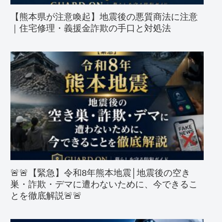
【熊本県が注意喚起】地震後の悪質商法に注意
｜住宅修理・義援金詐欺の手口と対処法
🚨🚨【緊急】令和8年熊本地震│地震後の空き
巣・詐欺・デマに遭わないために、今できるこ
とを徹底解説🚨🚨