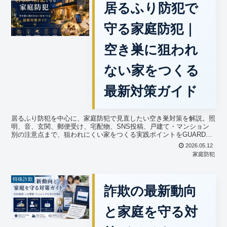
居るふり防犯で
守る家庭防犯｜
空き巣に狙われ
ない家をつくる
最新対策ガイド
居るふり防犯を中心に、家庭防犯で見直したい空き巣対策を解説。照
明、音、玄関、郵便受け、宅配物、SNS投稿、戸建て・マンション
別の注意点まで、狙われにくい家をつくる実践ポイントをGUARD
ONが分かりやすく紹介します。
2026.05.12
家庭防犯
特殊詐欺
詐欺の最新動向
と家庭を守る対