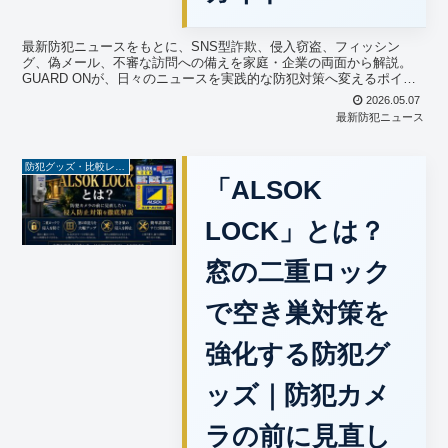
最新防犯ニュースをもとに、SNS型詐欺、侵入窃盗、フィッシン
グ、偽メール、不審な訪問への備えを家庭・企業の両面から解説。
GUARD ONが、日々のニュースを実践的な防犯対策へ変えるポイン
トを分かりやすく紹介します。
2026.05.07
最新防犯ニュース
防犯グッズ・比較レビュー
「ALSOK
LOCK」とは？
窓の二重ロック
で空き巣対策を
強化する防犯グ
ッズ｜防犯カメ
ラの前に見直し