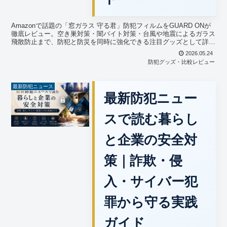
Amazonで話題の「窓ガラス 守る君」防犯フィルムをGUARD ONが
徹底レビュー。空き巣対策・闇バイト対策・台風や地震によるガラス
飛散防止まで、防犯と防災を同時に強化できる注目グッズとして詳し
く解説します。企業・家庭どちらにも役立つ窓防犯対策完全ガイド。
2026.05.24
防犯グッズ・比較レビュー
最新防犯ニュース
最新防犯ニュー
スで読む暮らし
と企業の安全対
策｜詐欺・侵
入・サイバー犯
罪から守る実践
ガイド