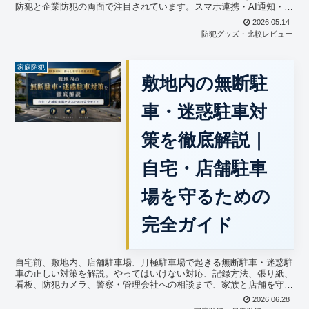
防犯と企業防犯の両面で注目されています。スマホ連携・AI通知・指
紋認証など最新機能や人気の理由、防犯カメラ以外で今もっとも勢い
2026.05.14
のある防犯グッズとしての魅力をGUARD ONが詳しく解説します。
防犯グッズ・比較レビュー
家庭防犯
敷地内の無断駐
車・迷惑駐車対
策を徹底解説｜
自宅・店舗駐車
場を守るための
完全ガイド
自宅前、敷地内、店舗駐車場、月極駐車場で起きる無断駐車・迷惑駐
車の正しい対策を解説。やってはいけない対応、記録方法、張り紙、
看板、防犯カメラ、警察・管理会社への相談まで、家族と店舗を守る
ための実践ガイドです。
2026.06.28