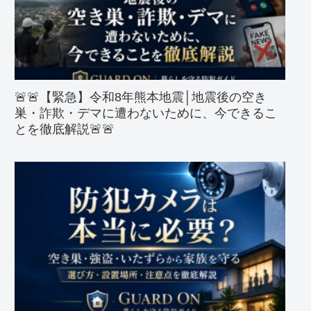
🚨🚨【緊急】令和8年熊本地震│地震後の空き
巣・詐欺・デマに遭わないために、今できるこ
とを徹底解説🚨🚨