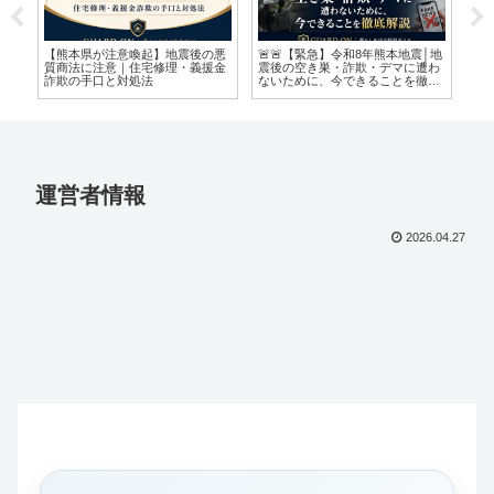
│地
🚨📹【2026年最新】防犯カメラは
「もしかして詐欺かも？」どうす
【2
わ
本当に必要？│空き巣・強盗・い
ればいい？
イ
底
たずらから家族を守る選び方・設
か
置場所・注意点を徹底解説🏠
や
運営者情報
2026.04.27