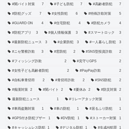
#闇バイト対策
7
#子ども防犯
7
#高齢者防犯
7
#防犯グッズ
7
#女性防犯
6
#特殊詐欺対策
5
#GUARD ON
4
#住宅防犯
4
#防犯カメラ
4
#防犯アプリ
3
#個人情報保護
3
#スマートロック
3
#最新防犯ニュース
3
#企業防犯
3
#一人暮らし防犯
3
#ニセ警察詐欺
3
#窓防犯
2
#SNS型投資詐欺
2
#フィッシング詐欺
2
#見守りGPS
2
#女性子ども高齢者防犯
2
#PayPay詐欺
2
#自転車青切符
2
#青切符詐欺
2
#SNS防犯
2
#痴漢対策
2
#闇バイト
2
#夏休み
2
#防災対策
2
最新防犯ニュース
1
#リレーアタック対策
1
#車両盗難対策
1
#車の防犯
1
#居るふり防犯
1
#GPS付き防犯ブザー
1
#DV防犯
1
#ストーカー対策
1
#キャッシュレス防犯
1
#デジタル防犯
1
#生成AI犯罪
1