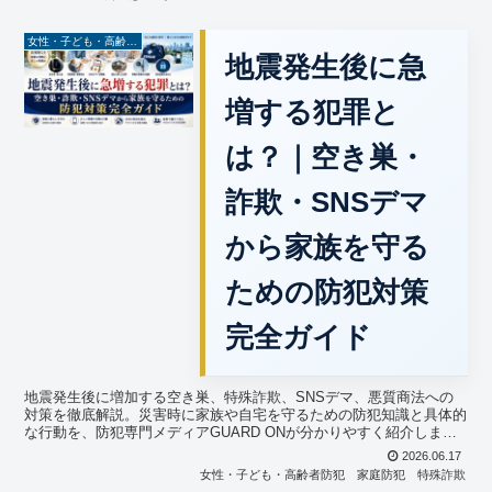
女性・子ども・高齢者防犯
地震発生後に急
増する犯罪と
は？｜空き巣・
詐欺・SNSデマ
から家族を守る
ための防犯対策
完全ガイド
地震発生後に増加する空き巣、特殊詐欺、SNSデマ、悪質商法への
対策を徹底解説。災害時に家族や自宅を守るための防犯知識と具体的
な行動を、防犯専門メディアGUARD ONが分かりやすく紹介しま
す。
2026.06.17
女性・子ども・高齢者防犯
家庭防犯
特殊詐欺