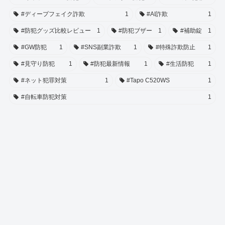
#ディープフェイク詐欺
1
#AI詐欺
1
#防犯グッズ比較レビュー
1
#防犯ブザー
1
#補助錠
1
#GW防犯
1
#SNS副業詐欺
1
#特殊詐欺防止
1
#見守り防犯
1
#防犯最新情報
1
#生活防犯
1
#ネット犯罪対策
1
#Tapo C520WS
1
#自転車防犯対策
1