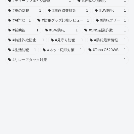
#ディープフェイク詐欺
1
#居るふり防犯
1
#車の防犯
1
#車両盗難対策
1
#DV防犯
1
#AI詐欺
1
#防犯グッズ比較レビュー
1
#防犯ブザー
1
#補助錠
1
#GW防犯
1
#SNS副業詐欺
1
#特殊詐欺防止
1
#見守り防犯
1
#防犯最新情報
1
#生活防犯
1
#ネット犯罪対策
1
#Tapo C520WS
1
#リレーアタック対策
1