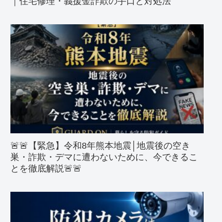
｜住宅修理・義援金詐欺の手口と対処法
🚨🚨【緊急】令和8年熊本地震│地震後の空き
巣・詐欺・デマに遭わないために、今できるこ
とを徹底解説🚨🚨