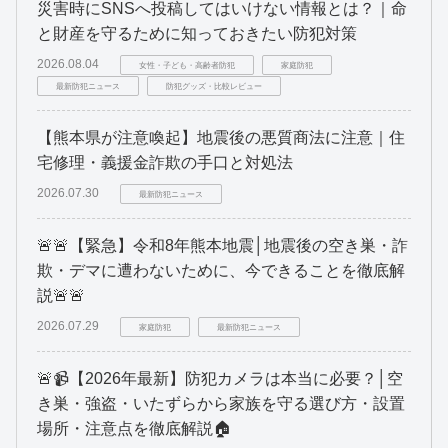
災害時にSNSへ投稿してはいけない情報とは？｜命
と財産を守るために知っておきたい防犯対策
2026.08.04
女性・子ども・高齢者防犯
家庭防犯
最新防犯ニュース
防犯グッズ・比較レビュー
【熊本県が注意喚起】地震後の悪質商法に注意｜住
宅修理・義援金詐欺の手口と対処法
2026.07.30
最新防犯ニュース
🚨🚨【緊急】令和8年熊本地震│地震後の空き巣・詐
欺・デマに遭わないために、今できることを徹底解
説🚨🚨
2026.07.29
家庭防犯
最新防犯ニュース
🚨📹【2026年最新】防犯カメラは本当に必要？│空
き巣・強盗・いたずらから家族を守る選び方・設置
場所・注意点を徹底解説🏠