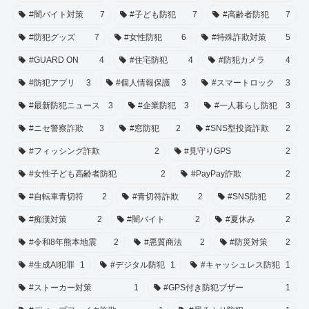
#闇バイト対策
7
#子ども防犯
7
#高齢者防犯
7
#防犯グッズ
7
#女性防犯
6
#特殊詐欺対策
5
#GUARD ON
4
#住宅防犯
4
#防犯カメラ
4
#防犯アプリ
3
#個人情報保護
3
#スマートロック
3
#最新防犯ニュース
3
#企業防犯
3
#一人暮らし防犯
3
#ニセ警察詐欺
3
#窓防犯
2
#SNS型投資詐欺
2
#フィッシング詐欺
2
#見守りGPS
2
#女性子ども高齢者防犯
2
#PayPay詐欺
2
#自転車青切符
2
#青切符詐欺
2
#SNS防犯
2
#痴漢対策
2
#闇バイト
2
#夏休み
2
#令和8年熊本地震
2
#悪質商法
2
#防災対策
2
#生成AI犯罪
1
#デジタル防犯
1
#キャッシュレス防犯
1
#ストーカー対策
1
#GPS付き防犯ブザー
1