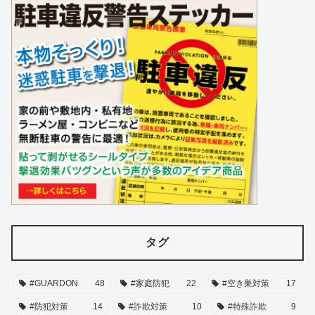
タグ
#GUARDON
48
#家庭防犯
22
#空き巣対策
17
#防犯対策
14
#詐欺対策
10
#特殊詐欺
9