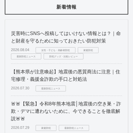
新着情報
災害時にSNSへ投稿してはいけない情報とは？｜命
と財産を守るために知っておきたい防犯対策
2026.08.04
女性・子ども・高齢者防犯
家庭防犯
最新防犯ニュース
防犯グッズ・比較レビュー
【熊本県が注意喚起】地震後の悪質商法に注意｜住
宅修理・義援金詐欺の手口と対処法
2026.07.30
最新防犯ニュース
🚨🚨【緊急】令和8年熊本地震│地震後の空き巣・詐
欺・デマに遭わないために、今できることを徹底解
説🚨🚨
2026.07.29
家庭防犯
最新防犯ニュース