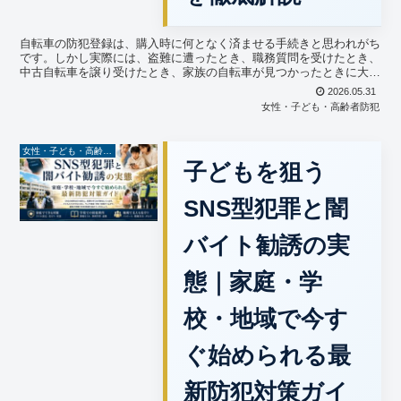
自転車の防犯登録は、購入時に何となく済ませる手続きと思われがち
です。しかし実際には、盗難に遭ったとき、職務質問を受けたとき、
中古自転車を譲り受けたとき、家族の自転車が見つかったときに大き
な意味を持ちます。特に子どもや高齢者、通勤・通学で毎日...
2026.05.31
女性・子ども・高齢者防犯
女性・子ども・高齢者防犯
子どもを狙う
SNS型犯罪と闇
バイト勧誘の実
態｜家庭・学
校・地域で今す
ぐ始められる最
新防犯対策ガイ