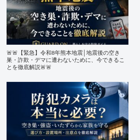
🚨🚨【緊急】令和8年熊本地震│地震後の空き
巣・詐欺・デマに遭わないために、今できるこ
とを徹底解説🚨🚨