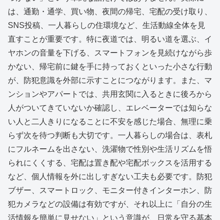
は、通勤・通学、買い物、夜間の帰宅、宅配の受け取り、
SNS投稿、一人暮らしの住環境など、生活動線全体を見
直すことが重要です。特に夜道では、明るい道を選ぶ、イ
ヤホンの音量を下げる、スマートフォンを見続けながら歩
かない、帰宅前に鍵を手に持っておくといった小さな行動
が、防犯意識を外部に示すことにつながります。また、マ
ンションやアパートでは、共用玄関に入るときに後ろから
人がついてきていないか確認し、エレベーターでは知らな
い人と二人きりになることに不安を感じた場合、無理に乗
らず次を待つ判断も大切です。一人暮らしの場合は、表札
にフルネームを出さない、洗濯物で性別や生活リズムを悟
られにくくする、宅配は置き配や宅配ボックスを活用する
など、個人情報を外に出しすぎない工夫も必要です。防犯
ブザー、スマートロック、モニター付きインターホン、防
犯カメラなどの設備は有効ですが、それ以上に「自分の生
活情報を簡単に見せない」という意識が、日常を守る基本