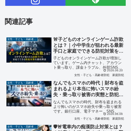
関連記事
🚨子どものオンラインゲーム詐欺
女性・子ども・高齢者防犯
とは？｜小中学生が狙われる最新
手口と家庭でできる防犯対策を徹
底解説
子どものオンラインゲーム詐欺が増加し
ています。ゲーム内チャット、アカウン
ト乗っ取り、課金トラブル、外部SNSへ
2026.06.20
の誘導など、小中学生が狙われる最新手
女性・子ども・高齢者防犯
家庭防犯
口を詳しく解説。家庭でできる防犯対策
や親子で決めたいルール、被害に遭った
なんでもスマホの時代｜財布を盗
女性・子ども・高齢者防犯
際の対応方法まで、保護者が知っておき
まれるより本当に怖いスマホ紛
たいポイントを徹底解説します。
失・乗っ取り被害の実態と防犯対
策
なんでもスマホの時代、財布を盗まれる
より怖いのがスマホ紛失や乗っ取り被害
です。銀行口座、電子マネー、SNS、メ
2026.06.06
ール、家族写真、住所情報まで一台に集
女性・子ども・高齢者防犯
家庭防犯
約される現代社会だからこそ、防犯対策
は必須です。実際の被害事例をもとに、
🛡️🚨電車内の痴漢防止対策とは？
女性・子ども・高齢者防犯
家庭で今すぐできるスマホ防犯対策や家