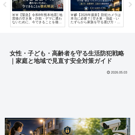
悪
🚨🚨【緊急】令和8年熊本地震│地
🚨📹【2026年最新】防犯カメラは
「
金
震後の空き巣・詐欺・デマに遭わ
本当に必要？│空き巣・強盗・い
れ
ないために、今できることを徹底
たずらから家族を守る選び方・設
解説🚨🚨
置場所・注意点を徹底解説🏠
女性・子ども・高齢者を守る生活防犯戦略
｜家庭と地域で見直す安全対策ガイド
2026.05.03