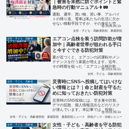
｜被害を未然に防ぐポイントと緊
族を守るための備えを詳しく解説しま
急時の行動マニュアル👩🚃
す。
通勤、通学、買い物、習い事、アルバイ
トの帰り道。電車は私たちの生活に欠か
せない移動手段ですが、その身近な空間
2026.06.10
で痴漢被害は今も起きています。怖いの
女性・子ども・高齢者防犯
家庭防犯
は、被害が「特別に危険な場所」だけで
起きるわけではないことです。いつもの
エアコン点検を装う訪問詐欺が増
女性・子ども・高齢者防犯
駅、いつもの車両、いつも...
加中｜高齢者世帯が狙われる手口
と今すぐできる防犯対策
夏が近づくと、エアコンの試運転やメン
テナンスを行う家庭が増えます。近年、
その時期を狙った「エアコン点検詐欺」
2026.06.01
が全国で問題になっています。訪問して
女性・子ども・高齢者防犯
きた人物が「無料点検を行っています」
「室外機に異常があります」などと声を
災害時にSNSへ投稿してはいけな
女性・子ども・高齢者防犯
かけ、不安をあおったうえ...
い情報とは？｜命と財産を守るた
めに知っておきたい防犯対策
災害時のSNS投稿には、空き巣や詐欺、
デマの拡散、個人情報流出などのリスク
が潜んでいます。本記事では、投稿して
2026.08.04
はいけない情報や安全な情報発信の方
女性・子ども・高齢者防犯
家庭防犯
最新防犯ニュース
防犯グッズ・比較レビュー
法、防犯アドバイザーの視点から実践で
きる対策を分かりやすく解説します。
女性・子ども・高齢者を守る防犯
女性・子ども・高齢者防犯