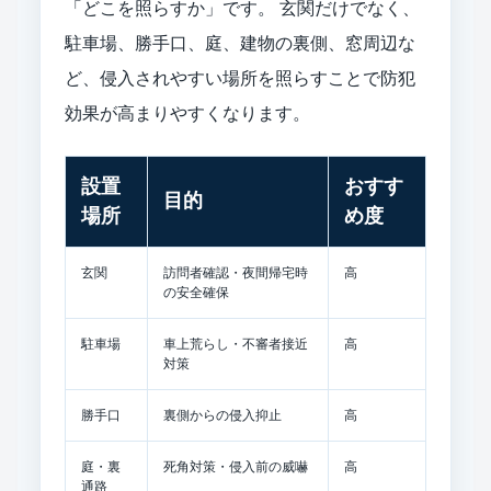
「どこを照らすか」です。 玄関だけでなく、
駐車場、勝手口、庭、建物の裏側、窓周辺な
ど、侵入されやすい場所を照らすことで防犯
効果が高まりやすくなります。
設置
おすす
目的
場所
め度
玄関
訪問者確認・夜間帰宅時
高
の安全確保
駐車場
車上荒らし・不審者接近
高
対策
勝手口
裏側からの侵入抑止
高
庭・裏
死角対策・侵入前の威嚇
高
通路