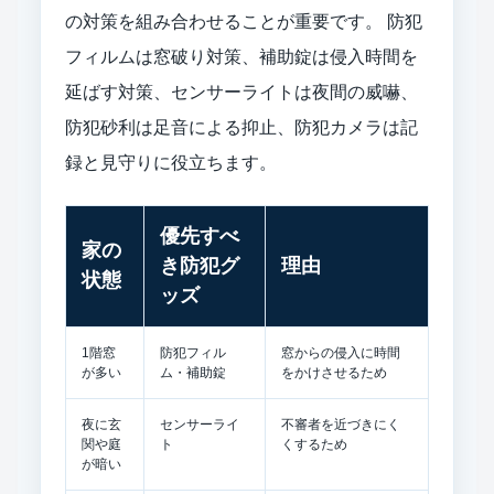
の対策を組み合わせることが重要です。 防犯
フィルムは窓破り対策、補助錠は侵入時間を
延ばす対策、センサーライトは夜間の威嚇、
防犯砂利は足音による抑止、防犯カメラは記
録と見守りに役立ちます。
優先すべ
家の
き防犯グ
理由
状態
ッズ
1階窓
防犯フィル
窓からの侵入に時間
が多い
ム・補助錠
をかけさせるため
夜に玄
センサーライ
不審者を近づきにく
関や庭
ト
くするため
が暗い