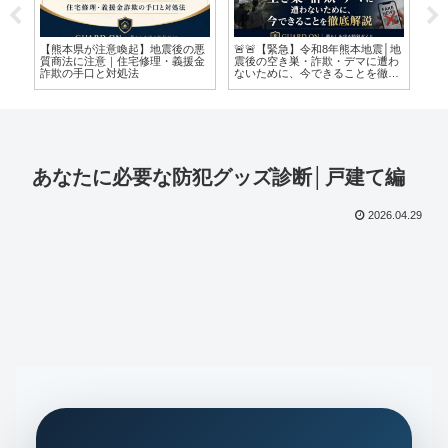
けな
【熊本県が注意喚起】地震後の悪
🚨🚨【緊急】令和8年熊本地震│地
🚨
た
質商法に注意｜住宅修理・義援金
震後の空き巣・詐欺・デマに遭わ
本
詐欺の手口と対処法
ないために、今できることを徹底
た
解説🚨🚨
置
あなたに必要な防犯グッズ診断│戸建て編
2026.04.29