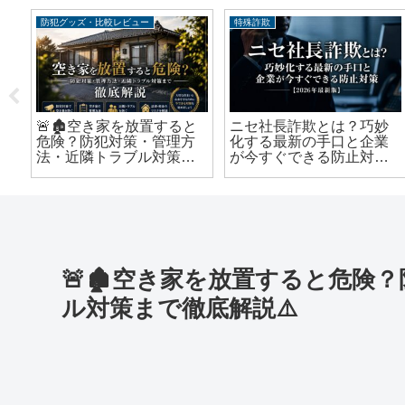
防犯グッズ・比較レビュー
特殊詐欺
🚨🏚️空き家を放置すると
ニセ社長詐欺とは？巧妙
と
危険？防犯対策・管理方
化する最新の手口と企業
こ
法・近隣トラブル対策ま
が今すぐできる防止対策
で徹底解説⚠️
【2026年最新版】
🚨🏚️空き家を放置すると危
ル対策まで徹底解説⚠️