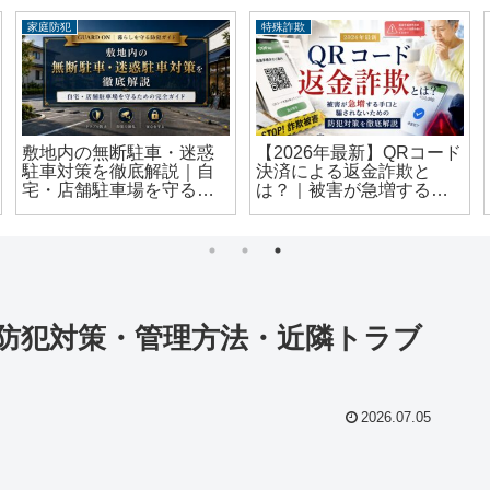
家庭防犯
特殊詐欺
敷地内の無断駐車・迷惑
【2026年最新】QRコード
駐車対策を徹底解説｜自
決済による返金詐欺と
宅・店舗駐車場を守るた
は？｜被害が急増する手
めの完全ガイド
口と騙されないための防
犯対策を徹底解説
険？防犯対策・管理方法・近隣トラブ
2026.07.05