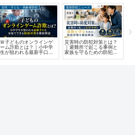
女性・子ども・高齢者防犯
最新防犯ニュース
最
🚨子どものオンラインゲ
災害時の防犯対策とは？
犯
ーム詐欺とは？｜小中学
｜避難所で起こる事例と
告
生が狙われる最新手口と
家族を守るための防犯対
住
家庭でできる防犯対策を
策を徹底解説
解
徹底解説