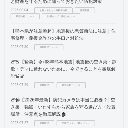
と財産を守るために知っておきたい防犯対策
2026.08.04
女性・子ども・高齢者防犯
家庭防犯
最新防犯ニュース
防犯グッズ・比較レビュー
【熊本県が注意喚起】地震後の悪質商法に注意｜住
宅修理・義援金詐欺の手口と対処法
2026.07.30
最新防犯ニュース
🚨🚨【緊急】令和8年熊本地震│地震後の空き巣・詐
欺・デマに遭わないために、今できることを徹底解
説🚨🚨
2026.07.29
家庭防犯
最新防犯ニュース
🚨📹【2026年最新】防犯カメラは本当に必要？│空
き巣・強盗・いたずらから家族を守る選び方・設置
場所・注意点を徹底解説🏠
2026.07.27
家庭防犯
防犯グッズ・比較レビュー