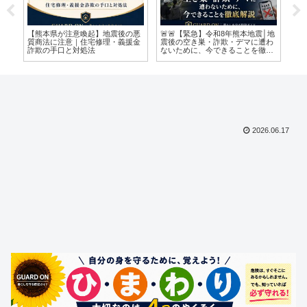
│地
🚨📹【2026年最新】防犯カメラは
「もしかして詐欺かも？」どうす
【2
わ
本当に必要？│空き巣・強盗・い
ればいい？
イ
底
たずらから家族を守る選び方・設
か
置場所・注意点を徹底解説🏠
や
2026.06.17