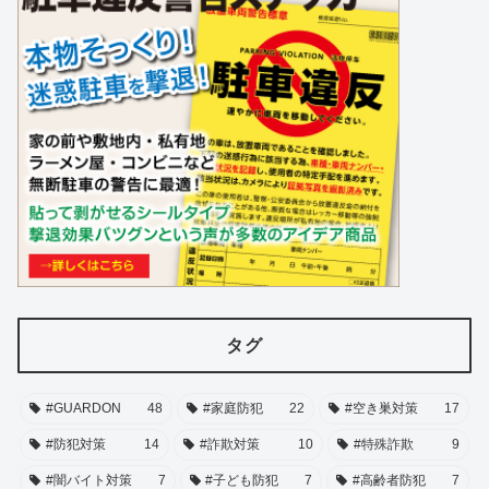
タグ
#GUARDON
48
#家庭防犯
22
#空き巣対策
17
#防犯対策
14
#詐欺対策
10
#特殊詐欺
9
#闇バイト対策
7
#子ども防犯
7
#高齢者防犯
7