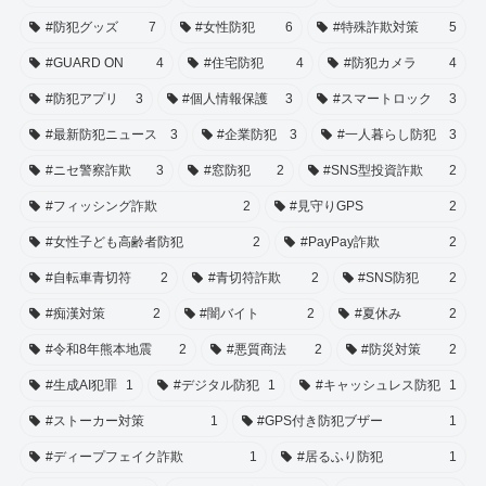
#防犯グッズ
7
#女性防犯
6
#特殊詐欺対策
5
#GUARD ON
4
#住宅防犯
4
#防犯カメラ
4
#防犯アプリ
3
#個人情報保護
3
#スマートロック
3
#最新防犯ニュース
3
#企業防犯
3
#一人暮らし防犯
3
#ニセ警察詐欺
3
#窓防犯
2
#SNS型投資詐欺
2
#フィッシング詐欺
2
#見守りGPS
2
#女性子ども高齢者防犯
2
#PayPay詐欺
2
#自転車青切符
2
#青切符詐欺
2
#SNS防犯
2
#痴漢対策
2
#闇バイト
2
#夏休み
2
#令和8年熊本地震
2
#悪質商法
2
#防災対策
2
#生成AI犯罪
1
#デジタル防犯
1
#キャッシュレス防犯
1
#ストーカー対策
1
#GPS付き防犯ブザー
1
#ディープフェイク詐欺
1
#居るふり防犯
1