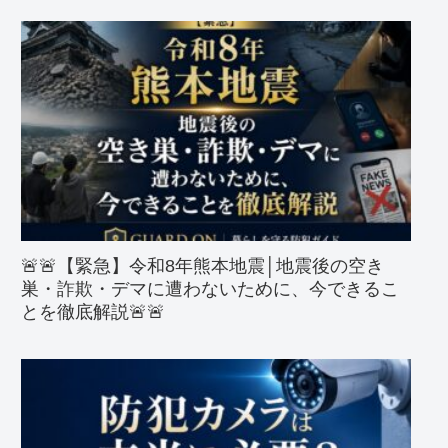
🚨🚨【緊急】令和8年熊本地震│地震後の空き
巣・詐欺・デマに遭わないために、今できるこ
とを徹底解説🚨🚨