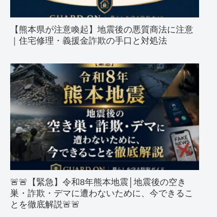
【熊本県が注意喚起】地震後の悪質商法に注意
｜住宅修理・義援金詐欺の手口と対処法
🚨🚨【緊急】令和8年熊本地震│地震後の空き
巣・詐欺・デマに遭わないために、今できるこ
とを徹底解説🚨🚨