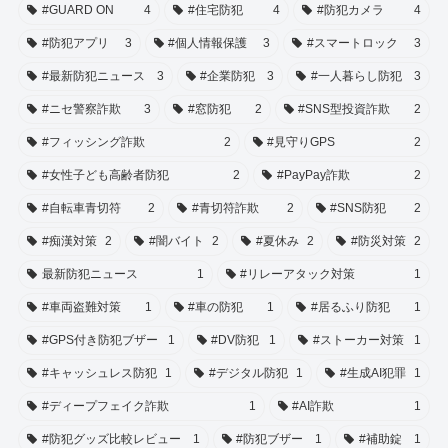
#GUARD ON
4
#住宅防犯
4
#防犯カメラ
4
#防犯アプリ
3
#個人情報保護
3
#スマートロック
3
#最新防犯ニュース
3
#企業防犯
3
#一人暮らし防犯
3
#ニセ警察詐欺
3
#窓防犯
2
#SNS型投資詐欺
2
#フィッシング詐欺
2
#見守りGPS
2
#女性子ども高齢者防犯
2
#PayPay詐欺
2
#自転車青切符
2
#青切符詐欺
2
#SNS防犯
2
#痴漢対策
2
#闇バイト
2
#夏休み
2
#防災対策
2
最新防犯ニュース
1
#リレーアタック対策
1
#車両盗難対策
1
#車の防犯
1
#居るふり防犯
1
#GPS付き防犯ブザー
1
#DV防犯
1
#ストーカー対策
1
#キャッシュレス防犯
1
#デジタル防犯
1
#生成AI犯罪
1
#ディープフェイク詐欺
1
#AI詐欺
1
#防犯グッズ比較レビュー
1
#防犯ブザー
1
#補助錠
1