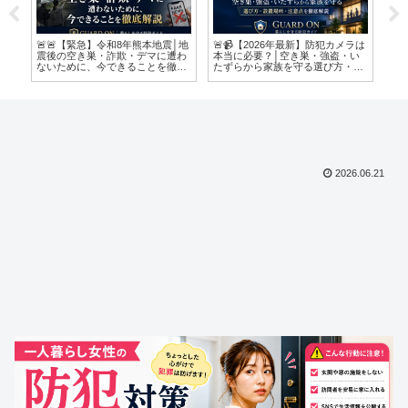
ラは
「もしかして詐欺かも？」どうす
【2026年最新】家庭のスマホがサ
夏
い
ればいい？
イバー攻撃の入口に？│特殊詐欺
な
設
から家族を守る最新対策をわかり
やすく解説
2026.06.21