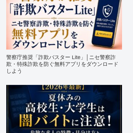
警察庁推奨「詐欺バスター Lite」│ニセ警察詐
欺・特殊詐欺を防ぐ無料アプリをダウンロード
しよう