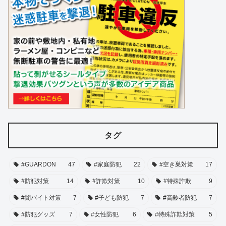
タグ
#GUARDON
47
#家庭防犯
22
#空き巣対策
17
#防犯対策
14
#詐欺対策
10
#特殊詐欺
9
#闇バイト対策
7
#子ども防犯
7
#高齢者防犯
7
#防犯グッズ
7
#女性防犯
6
#特殊詐欺対策
5