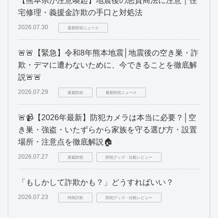
【熊本県が注意喚起】地震後の悪質商法に注意｜住
宅修理・義援金詐欺の手口と対処法
2026.07.30
最新防犯ニュース
🚨🚨【緊急】令和8年熊本地震│地震後の空き巣・詐
欺・デマに遭わないために、今できることを徹底解
説🚨🚨
2026.07.29
家庭防犯
最新防犯ニュース
🚨📹【2026年最新】防犯カメラは本当に必要？│空
き巣・強盗・いたずらから家族を守る選び方・設置
場所・注意点を徹底解説🏠
2026.07.27
家庭防犯
防犯グッズ・比較レビュー
「もしかして詐欺かも？」どうすればいい？
2026.07.23
特殊詐欺
防犯グッズ・比較レビュー