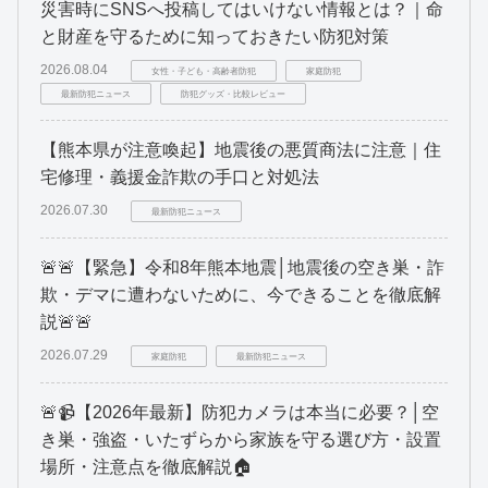
災害時にSNSへ投稿してはいけない情報とは？｜命
と財産を守るために知っておきたい防犯対策
2026.08.04
女性・子ども・高齢者防犯
家庭防犯
最新防犯ニュース
防犯グッズ・比較レビュー
【熊本県が注意喚起】地震後の悪質商法に注意｜住
宅修理・義援金詐欺の手口と対処法
2026.07.30
最新防犯ニュース
🚨🚨【緊急】令和8年熊本地震│地震後の空き巣・詐
欺・デマに遭わないために、今できることを徹底解
説🚨🚨
2026.07.29
家庭防犯
最新防犯ニュース
🚨📹【2026年最新】防犯カメラは本当に必要？│空
き巣・強盗・いたずらから家族を守る選び方・設置
場所・注意点を徹底解説🏠