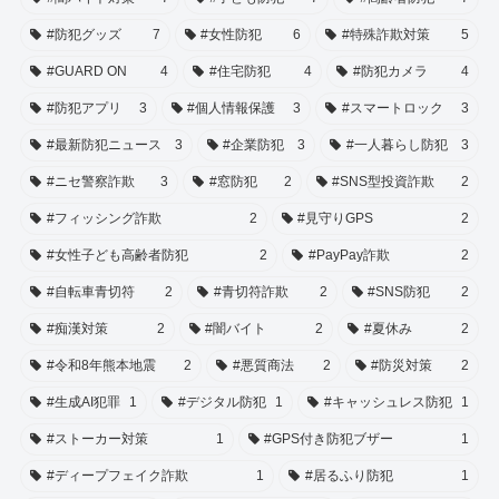
#防犯グッズ
7
#女性防犯
6
#特殊詐欺対策
5
#GUARD ON
4
#住宅防犯
4
#防犯カメラ
4
#防犯アプリ
3
#個人情報保護
3
#スマートロック
3
#最新防犯ニュース
3
#企業防犯
3
#一人暮らし防犯
3
#ニセ警察詐欺
3
#窓防犯
2
#SNS型投資詐欺
2
#フィッシング詐欺
2
#見守りGPS
2
#女性子ども高齢者防犯
2
#PayPay詐欺
2
#自転車青切符
2
#青切符詐欺
2
#SNS防犯
2
#痴漢対策
2
#闇バイト
2
#夏休み
2
#令和8年熊本地震
2
#悪質商法
2
#防災対策
2
#生成AI犯罪
1
#デジタル防犯
1
#キャッシュレス防犯
1
#ストーカー対策
1
#GPS付き防犯ブザー
1
#ディープフェイク詐欺
1
#居るふり防犯
1