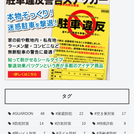
タグ
#GUARDON
48
#家庭防犯
22
#空き巣対策
17
#防犯対策
14
#詐欺対策
10
#特殊詐欺
9
#闇バイト対策
7
#子ども防犯
7
#高齢者防犯
7