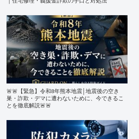
｜住宅修理・義援金詐欺の手口と対処法
🚨🚨【緊急】令和8年熊本地震│地震後の空き
巣・詐欺・デマに遭わないために、今できるこ
とを徹底解説🚨🚨