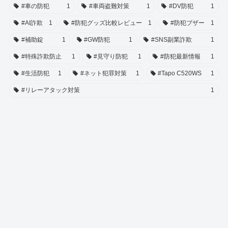
#車の防犯
1
#車両盗難対策
1
#DV防犯
1
#AI詐欺
1
#防犯グッズ比較レビュー
1
#防犯ブザー
1
#補助錠
1
#GW防犯
1
#SNS副業詐欺
1
#特殊詐欺防止
1
#見守り防犯
1
#防犯最新情報
1
#生活防犯
1
#ネット犯罪対策
1
#Tapo C520WS
1
#リレーアタック対策
1