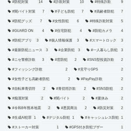
#防犯対策
14
#詐欺対策
10
#特殊詐欺
9
#闇バイト対策
7
#子ども防犯
7
#高齢者防犯
7
#防犯グッズ
7
#女性防犯
6
#特殊詐欺対策
5
#GUARD ON
4
#住宅防犯
4
#防犯カメラ
4
#防犯アプリ
3
#個人情報保護
3
#スマートロック
3
#最新防犯ニュース
3
#企業防犯
3
#一人暮らし防犯
3
#ニセ警察詐欺
3
#窓防犯
2
#SNS型投資詐欺
2
#フィッシング詐欺
2
#見守りGPS
2
#女性子ども高齢者防犯
2
#PayPay詐欺
2
#自転車青切符
2
#青切符詐欺
2
#SNS防犯
2
#痴漢対策
2
#闇バイト
2
#夏休み
2
#令和8年熊本地震
2
#悪質商法
2
#防災対策
2
#生成AI犯罪
1
#デジタル防犯
1
#キャッシュレス防犯
1
#ストーカー対策
1
#GPS付き防犯ブザー
1