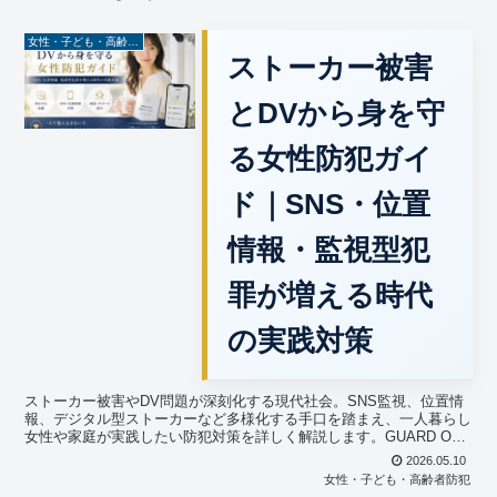
女性・子ども・高齢者防犯
ストーカー被害
とDVから身を守
る女性防犯ガイ
ド｜SNS・位置
情報・監視型犯
罪が増える時代
の実践対策
ストーカー被害やDV問題が深刻化する現代社会。SNS監視、位置情
報、デジタル型ストーカーなど多様化する手口を踏まえ、一人暮らし
女性や家庭が実践したい防犯対策を詳しく解説します。GUARD ON
が、女性防犯・相談先・生活防犯・最新ストーカー対策まで分かりや
2026.05.10
すく紹介します。
女性・子ども・高齢者防犯