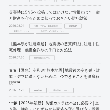
災害時にSNSへ投稿してはいけない情報とは？｜命
と財産を守るために知っておきたい防犯対策
2026.08.04
女性・子ども・高齢者防犯
家庭防犯
最新防犯ニュース
防犯グッズ・比較レビュー
【熊本県が注意喚起】地震後の悪質商法に注意｜住
宅修理・義援金詐欺の手口と対処法
2026.07.30
最新防犯ニュース
🚨🚨【緊急】令和8年熊本地震│地震後の空き巣・詐
欺・デマに遭わないために、今できることを徹底解
説🚨🚨
2026.07.29
家庭防犯
最新防犯ニュース
🚨📹【2026年最新】防犯カメラは本当に必要？│空
き巣・強盗・いたずらから家族を守る選び方・設置