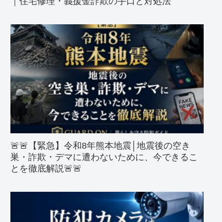
｜住宅修理・義援金詐欺の手口と対処法
🚨🚨【緊急】令和8年熊本地震│地震後の空き
巣・詐欺・デマに遭わないために、今できるこ
とを徹底解説🚨🚨