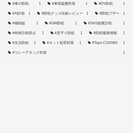
#車の防犯
1
#車両盗難対策
1
#DV防犯
1
#AI詐欺
1
#防犯グッズ比較レビュー
1
#防犯ブザー
1
#補助錠
1
#GW防犯
1
#SNS副業詐欺
1
#特殊詐欺防止
1
#見守り防犯
1
#防犯最新情報
1
#生活防犯
1
#ネット犯罪対策
1
#Tapo C520WS
1
#リレーアタック対策
1