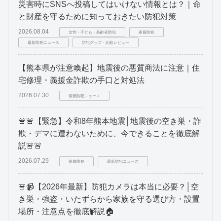
災害時にSNSへ投稿してはいけない情報とは？｜命
と財産を守るために知っておきたい防犯対策
2026.08.04
女性・子ども・高齢者防犯
家庭防犯
最新防犯ニュース
防犯グッズ・比較レビュー
【熊本県が注意喚起】地震後の悪質商法に注意｜住
宅修理・義援金詐欺の手口と対処法
2026.07.30
最新防犯ニュース
🚨🚨【緊急】令和8年熊本地震│地震後の空き巣・詐
欺・デマに遭わないために、今できることを徹底解
説🚨🚨
2026.07.29
家庭防犯
最新防犯ニュース
🚨📹【2026年最新】防犯カメラは本当に必要？│空
き巣・強盗・いたずらから家族を守る選び方・設置
場所・注意点を徹底解説🏠