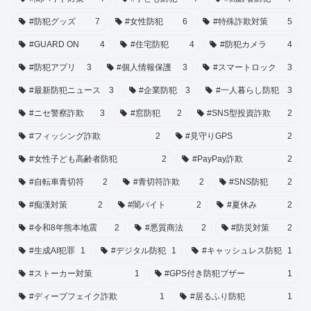
#防犯グッズ
7
#女性防犯
6
#特殊詐欺対策
5
#GUARD ON
4
#住宅防犯
4
#防犯カメラ
4
#防犯アプリ
3
#個人情報保護
3
#スマートロック
3
#最新防犯ニュース
3
#企業防犯
3
#一人暮らし防犯
3
#ニセ警察詐欺
3
#窓防犯
2
#SNS型投資詐欺
2
#フィッシング詐欺
2
#見守りGPS
2
#女性子ども高齢者防犯
2
#PayPay詐欺
2
#自転車青切符
2
#青切符詐欺
2
#SNS防犯
2
#痴漢対策
2
#闇バイト
2
#夏休み
2
#令和8年熊本地震
2
#悪質商法
2
#防災対策
2
#生成AI犯罪
1
#デジタル防犯
1
#キャッシュレス防犯
1
#ストーカー対策
1
#GPS付き防犯ブザー
1
#ディープフェイク詐欺
1
#居るふり防犯
1