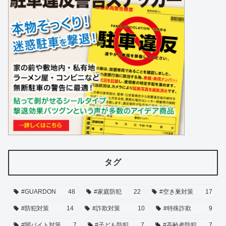
タグ
#GUARDON
48
#家庭防犯
22
#空き巣対策
17
#防犯対策
14
#詐欺対策
10
#特殊詐欺
9
#闇バイト対策
7
#子ども防犯
7
#高齢者防犯
7