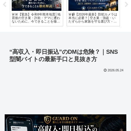
ラは
「もしかして詐欺かも？」どうす
【2026年最新】家庭のスマホがサ
夏
い
ればいい？
イバー攻撃の入口に？│特殊詐欺
な
設
から家族を守る最新対策をわかり
やすく解説
“高収入・即日振込”のDMは危険？｜SNS
型闇バイトの最新手口と見抜き方
2026.05.24