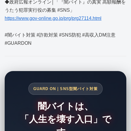
◆政府広報オンライン│「『闇バイト』の真実 高額報酬を
うたう犯罪実行役の募集 #SNS」
https://www.gov-online.go.jp/prg/prg27114.html
#闇バイト対策 #詐欺対策 #SNS防犯 #高収入DM注意
#GUARDON
GUARD ON｜SNS型闇バイト対策
闇バイトは、
「人生を壊す入口」で