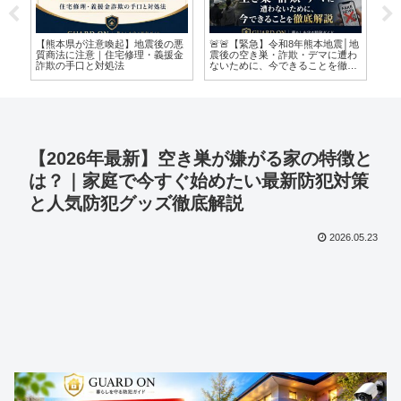
けな
【熊本県が注意喚起】地震後の悪
🚨🚨【緊急】令和8年熊本地震│地
🚨
た
質商法に注意｜住宅修理・義援金
震後の空き巣・詐欺・デマに遭わ
本
詐欺の手口と対処法
ないために、今できることを徹底
た
解説🚨🚨
置
【2026年最新】空き巣が嫌がる家の特徴と
は？｜家庭で今すぐ始めたい最新防犯対策
と人気防犯グッズ徹底解説
2026.05.23