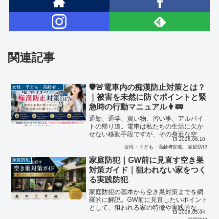
関連記事
🛡️🚨電車内の痴漢防止対策とは？
女性・子ども・高齢者防犯
｜被害を未然に防ぐポイントと緊
急時の行動マニュアル👩🚃
通勤、通学、買い物、習い事、アルバイ
トの帰り道。電車は私たちの生活に欠か
せない移動手段ですが、その身近な空間
2026.06.10
で痴漢被害は今も起きています。怖いの
女性・子ども・高齢者防犯
家庭防犯
は、被害が「特別に危険な場所」だけで
起きるわけではないことです。いつもの
家庭防犯｜GW前に見直す空き巣
家庭防犯
駅、いつもの車両、いつも...
対策ガイド｜狙われない家をつく
る実践防犯
家庭防犯の基本から空き巣対策までを網
羅的に解説。GW前に見直したいポイント
として、狙われる家の特徴や実践的な対
2026.05.04
策、日常でできる工夫を分かりやすく紹