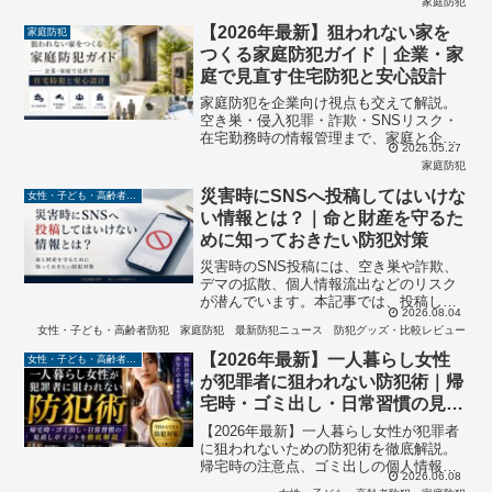
家庭防犯
介します。家族と住まいを守るためのチ
ェック体制も解説。
【2026年最新】狙われない家を
家庭防犯
つくる家庭防犯ガイド｜企業・家
庭で見直す住宅防犯と安心設計
家庭防犯を企業向け視点も交えて解説。
空き巣・侵入犯罪・詐欺・SNSリスク・
在宅勤務時の情報管理まで、家庭と企業
2026.05.27
の安心を守るために今すぐ見直したい防
家庭防犯
犯対策を分かりやすく紹介します。
災害時にSNSへ投稿してはいけな
女性・子ども・高齢者防犯
い情報とは？｜命と財産を守るた
めに知っておきたい防犯対策
災害時のSNS投稿には、空き巣や詐欺、
デマの拡散、個人情報流出などのリスク
が潜んでいます。本記事では、投稿して
2026.08.04
はいけない情報や安全な情報発信の方
女性・子ども・高齢者防犯
家庭防犯
最新防犯ニュース
防犯グッズ・比較レビュー
法、防犯アドバイザーの視点から実践で
きる対策を分かりやすく解説します。
【2026年最新】一人暮らし女性
女性・子ども・高齢者防犯
が犯罪者に狙われない防犯術｜帰
宅時・ゴミ出し・日常習慣の見直
しポイントを徹底解説
【2026年最新】一人暮らし女性が犯罪者
に狙われないための防犯術を徹底解説。
帰宅時の注意点、ゴミ出しの個人情報対
2026.06.08
策、スマホや電話への防犯意識、日常習