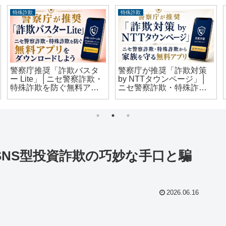
特殊詐欺
特殊詐欺
警察庁推奨「詐欺バスタ
警察庁が推奨「詐欺対策
ー Lite」│ニセ警察詐欺・
by NTTタウンページ」│
特殊詐欺を防ぐ無料アプ
ニセ警察詐欺・特殊詐欺
リをダウンロードしよう
から家族を守る無料アプ
リをダウンロードしよう
NS型投資詐欺の巧妙な手口と騙
2026.06.16