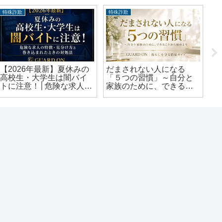
特殊詐欺
特殊詐欺
防
【2026年最新】夏休みの
だまされない人になる

高校生・大学生は闇バイ
「５つの習慣」～自分と
危
トに注意！│危険な求人の
家族のために、できるこ
法
特徴・見分け方と巻き込
とから始めよう
で
まれたときの対処法